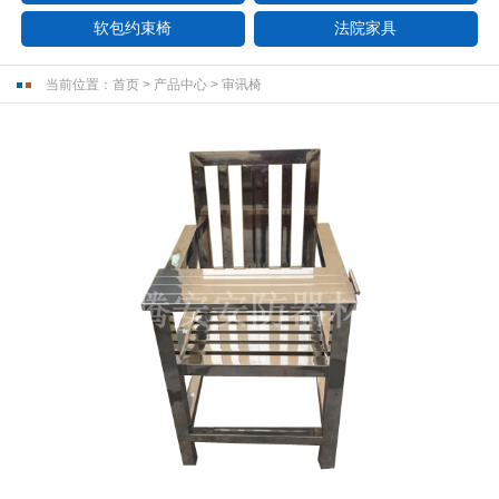
软包约束椅
法院家具
当前位置：
首页
>
产品中心
>
审讯椅